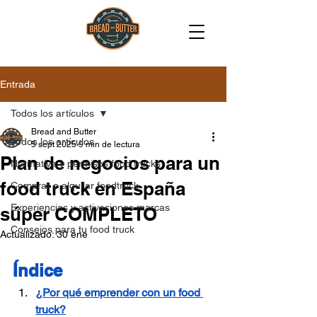
Entrada
Todos los artículos
Bread and Butter
Todos los artículos
5 sept 2025
9 min de lectura
Plan de negocios para un
Normativa y permisos food trucks
food truck en España
Comprar o alquilar foodtruck
Experiencias y activaciones marcas
súper COMPLETO
Consejos para tu food truck
Actualizado:
30 ene
Índice
¿Por qué emprender con un food 
truck?