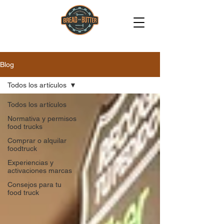
Blog
Todos los artículos
Todos los artículos
Normativa y permisos
food trucks
Comprar o alquilar
foodtruck
Experiencias y
activaciones marcas
Consejos para tu
food truck