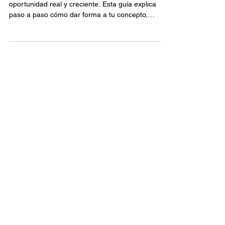
Montar un food truck en España es una
oportunidad real y creciente. Esta guía explica
paso a paso cómo dar forma a tu concepto,
obtener licencias, calcular costes y escalar tu
negocio. Con la experiencia de Bread and Butter
Garage, podrás iniciar un proyecto rentable y
cumplir con todos los requisitos legales para
triunfar en el street food.