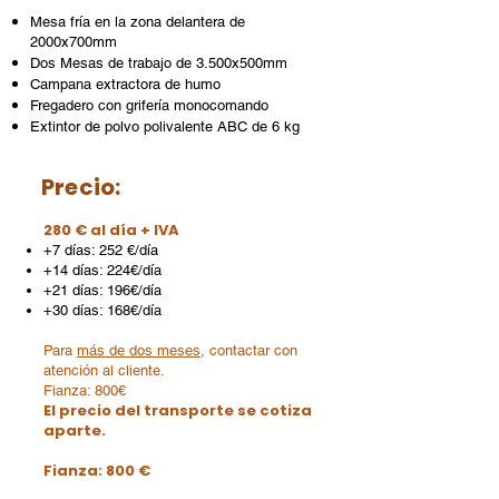
Mesa fría en la zona delantera de
2000x700mm
Dos Mesas de trabajo de 3.500x500mm
Campana extractora de humo
Fregadero con grifería monocomando
Extintor de polvo polivalente ABC de 6 kg
Precio:
280 € al día + IVA
+7 días: 252 €/día
+14 días: 224€/día
+21 días: 196€/día
+30 días: 168€/día
Para
más de dos meses
, contactar con
atención al cliente.
Fianza: 800€
El precio del transporte se cotiza
aparte.
Fianza: 800 €​