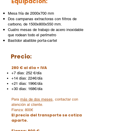
Equipación:
Mesa fría de 2000x700 mm
Dos campanas extractoras con filtros de
carbono, de 1500x800x550 mm.
Cuatro mesas de trabajo de acero inoxidable
que rodean todo el perímetro
Bastidor abatible porta-cartel
Precio:
280 € al día + IVA
+7 días: 252 €/día
+14 días: 224€/día
+21 días: 196€/día
+30 días: 168€/día
Para
más de dos meses
, contactar con
atención al cliente.
Fianza: 800€
El precio del transporte se cotiza
aparte.
Fianza: 800 €​