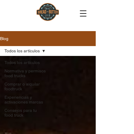
Blog
Todos los artículos
Todos los artículos
Normativa y permisos
food trucks
Comprar o alquilar
foodtruck
Experiencias y
activaciones marcas
Consejos para tu
food truck