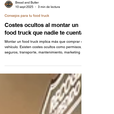
Bread and Butter
10 sept 2025
3 min de lectura
Consejos para tu food truck
Costes ocultos al montar un
food truck que nadie te cuenta
Montar un food truck implica más que comprar el
vehículo. Existen costes ocultos como permisos,
seguros, transporte, mantenimiento, marketing o
tasas municipales que pueden sorprenderte si no
los contemplas desde el inicio. En este artículo te
contamos los principales gastos inesperados y
cómo reducir su impacto con una buena
planificación.