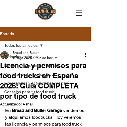
Entrada
Todos los artículos
Bread and Butter
Todos los artículos
12 ago 2025
4 min de lectura
Licencia y permisos para
Normativa y permisos food trucks
food trucks en España
Comprar o alquilar foodtruck
Experiencias y activaciones marcas
2026: Guía COMPLETA
Consejos para tu food truck
por tipo de food truck
Actualizado:
4 mar
En 
Bread and Butter Garage
 vendemos 
y alquilamos foodtrucks. Hoy veremos 
las 
licencia y permisos para food truck 