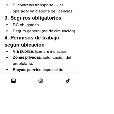
Si contratas transporte → el 
operador ya dispone de licencias.
3. Seguros obligatorios
RC obligatoria.
Seguro general (no de circulación).
4. Permisos de trabajo 
según ubicación
Vía pública
: licencia municipal.
Zonas privadas
: autorización del 
propietario.
Playas
: permiso especial del 
Ministerio para la Transición 
Ecológica.
Festivales
: permisos gestionados 
por el organizador.
¿Quieres comrpar o 