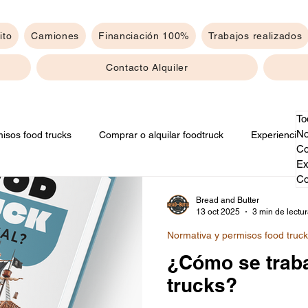
ito
Camiones
Financiación 100%
Trabajos realizados
Contacto Alquiler
To
No
isos food trucks
Comprar o alquilar foodtruck
Experiencias
Co
Ex
Co
Bread and Butter
13 oct 2025
3 min de lectu
Normativa y permisos food truc
¿Cómo se traba
trucks?