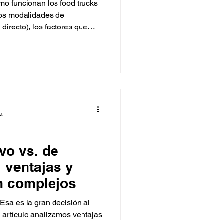
mo funcionan los food trucks
dos modalidades de
 directo), los factores que
 las ventajas para eventos y
l de Bread and Butter Garage
gral en diseño, legalidad y
mologados.
ra
vo vs. de
 ventajas y
n complejos
sa es la gran decisión al
e artículo analizamos ventajas