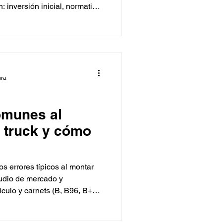
 inversión inicial, normativa,
y ejemplos de precios reales
personalización total como si
 menos gasto, aquí
a para elegir tu próximo food
ura
omunes al
 truck y cómo
os errores típicos al montar
tudio de mercado y
culo y carnets (B, B96, B+E,
004 y guía Madrid Salud), ITV
ocina, precios y calendario.