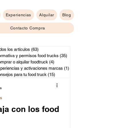
Experiencias
Alquilar
Blog
Contacto Compra
dos los artículos
(63)
63 entradas
rmativa y permisos food trucks
(35)
35 entradas
 y activaciones marcas
mprar o alquilar foodtruck
(4)
4 entradas
periencias y activaciones marcas
(1)
1 entrada
nsejos para tu food truck
(15)
15 entradas
ra
ks
ja con los food