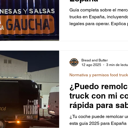
Guía completa sobre el merc
trucks en España, incluyendo 
legales para operar. Explica
licencias necesarias para foo
remolques y no circulantes. 
remolcar con seguridad, co
crear activaciones de marca
Ideal para emprendedores q
Bread and Butter
seguro y rentable
12 ago 2025
3 min de lect
Normativa y permisos food truc
¿Puedo remolc
truck con mi c
rápida para sab
vehículo está 
¿Tu coche puede remolcar u
esta guía 2025 para España l