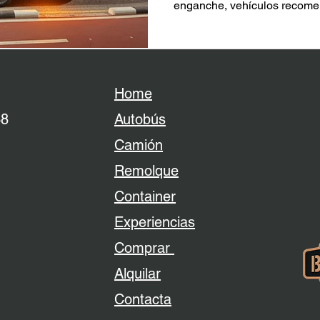
enganche, vehículos recome
conducción y normativa para 
Aprende también a enganchar
y elige la mejor opción para 
Home
38
Autobús
Camión
Remolque
Container
Experiencias
Comprar
Alquilar
Contacta