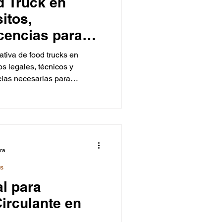
d Truck en
itos,
cencias para
España
tiva de food trucks en
s legales, técnicos y
ncias necesarias para
as según el tipo de vehículo
rculante) y consejos prácticos
 segura.
ura
ks
l para
irculante en