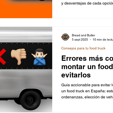
y desventajas de cada opción:
durabilidad, costes ocultos 
en España. Tanto si quieres 
buscas empezar rápido y con
encontrarás la guía definitiv
truck.
Bread and Butter
5 sept 2025
10 min de lect
Consejos para tu food truck
Errores más c
montar un food
evitarlos
Guía accionable para evitar l
un food truck en España: es
ordenanzas, elección de vehí
C), licencias, higiene (852/2
y mantenimiento, diseño de c