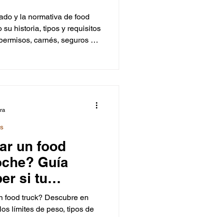
ado y la normativa de food
su historia, tipos y requisitos
 permisos, carnés, seguros y
d trucks circulantes,
Ofrece consejos para
mprar de segunda mano y
 con contenedores marítimos.
ue buscan un negocio móvil
ura
ks
ar un food
oche? Guía
er si tu
preparado
n food truck? Descubre en
os límites de peso, tipos de