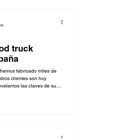
ficiales y una propuesta de
 Butter Garage para comprar
ura
od truck
spaña
hemos fabricado miles de
tros clientes son hoy
revelamos las claves de su
icónico bus de The
os Burger, Soul Coffee Beer,
o de El Pirata y Moflete de
diseño, calidad y branding