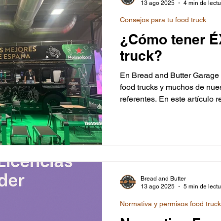
13 ago 2025
4 min de lect
Consejos para tu food truck
¿Cómo tener ÉX
truck?
En Bread and Butter Garage 
food trucks y muchos de nues
referentes. En este artículo 
éxito con ejemplos como el 
Champions Burger, The VicBr
El Tarantín Chiflado, El Barc
Joe Burger, mostrando cómo 
marcan la diferencia.
Bread and Butter
13 ago 2025
5 min de lect
Normativa y permisos food truc