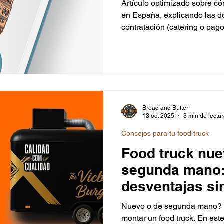
Artículo optimizado sobre có
en España, explicando las 
contratación (catering o pago
determinan la rentabilidad, y
marcas. Se refuerza el pape
como fabricante y asesor inte
operación de food trucks ho
Bread and Butter
13 oct 2025
3 min de lectu
Consejos para tu food truck
Food truck nue
segunda mano:
desventajas si
Nuevo o de segunda mano? E
montar un food truck. En est