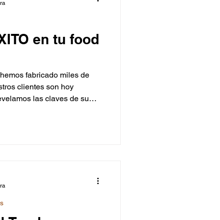
ura
ITO en tu food
hemos fabricado miles de
tros clientes son hoy
revelamos las claves de su
icónico bus de The
os Burger, Soul Coffee Beer,
o de El Pirata y Moflete de
diseño, calidad y branding
ura
ks