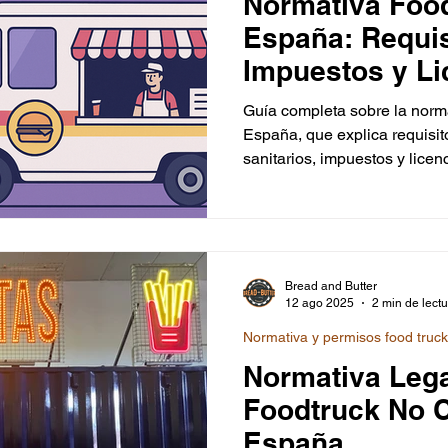
Normativa Foo
España: Requis
Impuestos y Li
Emprender en 
Guía completa sobre la norma
España, que explica requisito
sanitarios, impuestos y lice
emprender. Incluye diferenci
(circulante, remolque o no ci
para operar de forma legal y
Bread and Butter
12 ago 2025
2 min de lect
Normativa y permisos food truc
Normativa Lega
Foodtruck No C
España