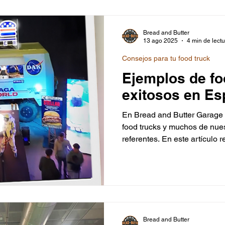
Incluye checklists, enlaces o
apoyo integral de Bread and
o alquilar tu food truck.
Bread and Butter
13 ago 2025
4 min de lect
Consejos para tu food truck
Ejemplos de fo
exitosos en E
En Bread and Butter Garage 
food trucks y muchos de nues
referentes. En este artículo 
éxito con ejemplos como el 
Champions Burger, The VicBr
El Tarantín Chiflado, El Barc
Joe Burger, mostrando cómo 
marcan la diferencia.
Bread and Butter