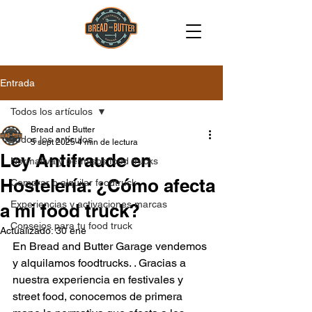
Entrada
Todos los artículos
Bread and Butter
Todos los artículos
5 sept 2025
4 min de lectura
Ley Antifraude en
Normativa y permisos food trucks
Hostelería: ¿Cómo afecta
Comprar o alquilar foodtruck
Experiencias y activaciones marcas
a mi food truck?
Consejos para tu food truck
Actualizado:
30 ene
En Bread and Butter Garage vendemos 
y alquilamos foodtrucks. . Gracias a 
nuestra experiencia en festivales y 
street food, conocemos de primera 