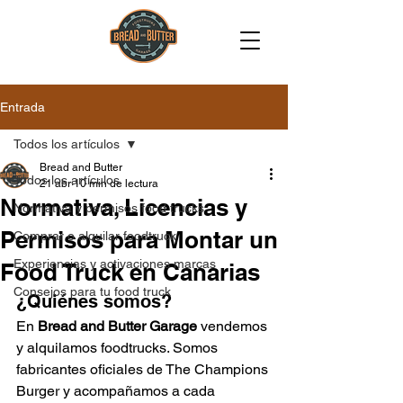
Entrada
Todos los artículos
Bread and Butter
Todos los artículos
21 abr
10 min de lectura
Normativa, Licencias y
Normativa y permisos food trucks
Permisos para Montar un
Comprar o alquilar foodtruck
Experiencias y activaciones marcas
Food Truck en Canarias
Consejos para tu food truck
¿Quiénes somos?
En 
Bread and Butter Garage
 vendemos 
y alquilamos foodtrucks. Somos 
fabricantes oficiales de The Champions 
Burger y acompañamos a cada 