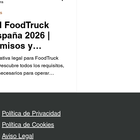
ura
ks
l FoodTruck
paña 2026 |
rmisos y
ativa legal para FoodTruck
scubre todos los requisitos,
necesarios para operar
lica como en eventos y
ión actualizada con enlaces
os para emprender con
Política de Privacidad
Política de Cookies
​Aviso Legal