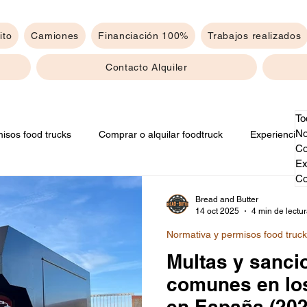
ito
Camiones
Financiación 100%
Trabajos realizados
Contacto Alquiler
To
No
isos food trucks
Comprar o alquilar foodtruck
Experiencias
Co
Ex
Co
Bread and Butter
14 oct 2025
4 min de lectu
Normativa y permisos food truc
Multas y sanc
comunes en los
en España (202