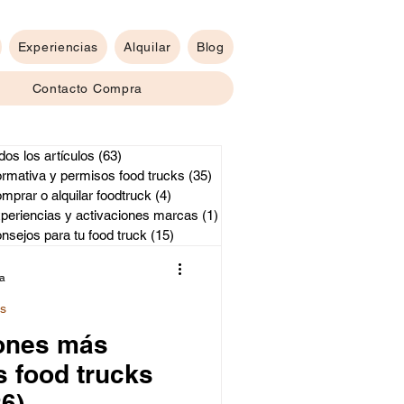
Experiencias
Alquilar
Blog
Contacto Compra
dos los artículos
(63)
63 entradas
rmativa y permisos food trucks
(35)
35 entradas
 y activaciones marcas
mprar o alquilar foodtruck
(4)
4 entradas
periencias y activaciones marcas
(1)
1 entrada
nsejos para tu food truck
(15)
15 entradas
ra
ks
iones más
 food trucks
6)