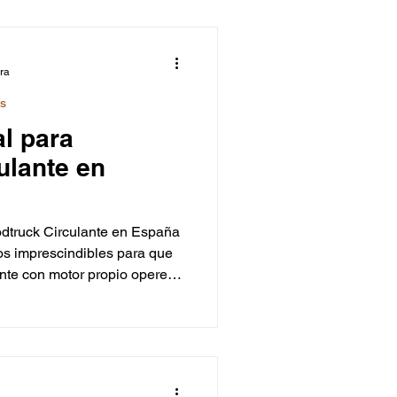
 segura.
ura
ks
l para
ulante en
dtruck Circulante en España
tos imprescindibles para que
nte con motor propio opere
 vía pública. Un food truck
ón, camión ligero o pesado,
hículo de venta ambulante,
es según su peso: hasta
con carné B; y más de 3.500