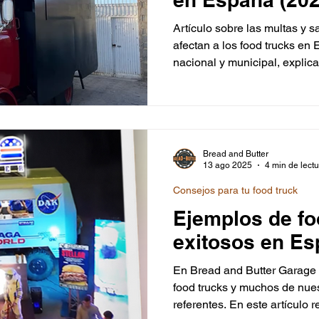
Artículo sobre las multas y
afectan a los food trucks e
nacional y municipal, explic
frecuentes, sus importes y có
consejos prácticos de Bread
operar con seguridad y cumpli
Bread and Butter
13 ago 2025
4 min de lect
Consejos para tu food truck
Ejemplos de fo
exitosos en E
En Bread and Butter Garage 
food trucks y muchos de nues
referentes. En este artículo 