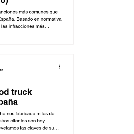
 sanciones más comunes que
n España. Basado en normativa
a las infracciones más
mo evitarlas. Incluye
 And Butter Garage para
r la ley.
ura
od truck
spaña
hemos fabricado miles de
tros clientes son hoy
revelamos las claves de su