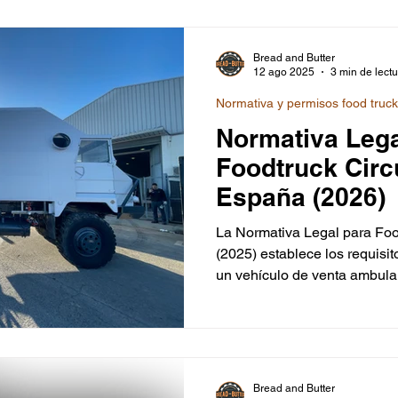
para operar de forma legal y
Bread and Butter
12 ago 2025
3 min de lect
Normativa y permisos food truc
Normativa Lega
Foodtruck Circ
España (2026)
La Normativa Legal para Foo
(2025) establece los requisi
un vehículo de venta ambula
de forma legal y segura en la
circulante puede ser un furg
siempre homologado como ve
con dos categorías principal
3.500 kg, más manejables y 
Bread and Butter