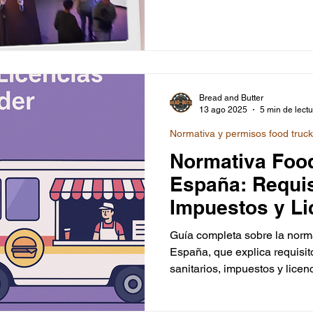
éxito con ejemplos como el 
Champions Burger, The VicBr
El Tarantín Chiflado, El Barc
Joe Burger, mostrando cómo 
marcan la diferencia.
Bread and Butter
13 ago 2025
5 min de lect
Normativa y permisos food truc
Normativa Foo
España: Requis
Impuestos y Li
Emprender en 
Guía completa sobre la norma
España, que explica requisito
sanitarios, impuestos y lice
emprender. Incluye diferenci
(circulante, remolque o no ci