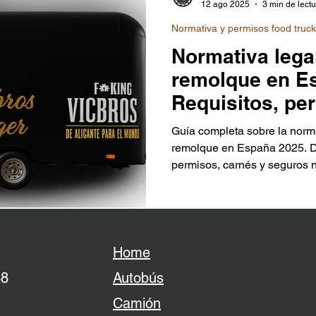
kg, que requieren carné C.
12 ago 2025
3 min de lect
Normativa y permisos food truc
Normativa lega
remolque en Es
Requisitos, pe
licencia
Guía completa sobre la norm
remolque en España 2025. De
permisos, carnés y seguros 
legalmente, tanto en vía púb
espacios privados. Informac
oficiales y consejos práctic
seguridad y cumplir la ley.
Home
38
Autobús
Camión