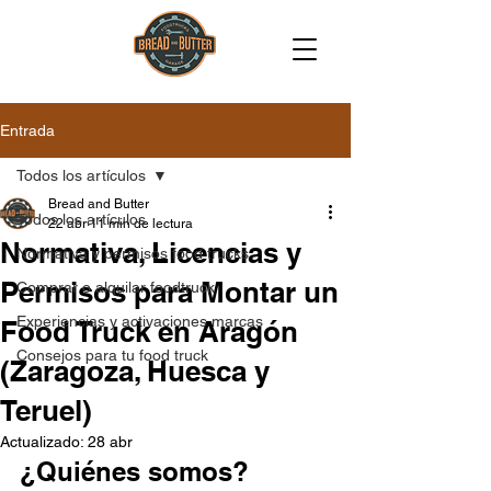
Entrada
Todos los artículos
Bread and Butter
Todos los artículos
22 abr
11 min de lectura
Normativa, Licencias y
Normativa y permisos food trucks
Permisos para Montar un
Comprar o alquilar foodtruck
Experiencias y activaciones marcas
Food Truck en Aragón
Consejos para tu food truck
(Zaragoza, Huesca y
Teruel)
Actualizado:
28 abr
¿Quiénes somos?