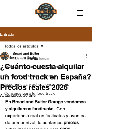
Entrada
Todos los artículos
Bread and Butter
Todos los artículos
28 ene
3 min de lectura
¿Cuánto cuesta alquilar
Normativa y permisos food trucks
un food truck en España?
Comprar o alquilar foodtruck
Experiencias y activaciones marcas
Precios reales 2026
Consejos para tu food truck
Actualizado:
30 ene
En Bread and Butter Garage vendemos 
y alquilamos foodtrucks
.  Con 
experiencia real en festivales y eventos 
de primer nivel, te contamos 
precios 