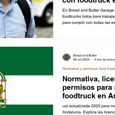
En Bread and Butter Garage vendemos y alquilamos
foodtrucks listos para trabajar, homologados y equipados
para cumplir con todas las 
que muchos emprendedores s
como autónomos .En esta guía te explicamos todo lo que
necesitas para gestionar tu
España , paso a paso. Índice 
emprender con un foodtruck
Bread and Butter
Requisitos para darse de al
28 oct 2025
4 min de lectu
perm
Normativa y permisos food truc
Normativa, lice
permisos para
foodtruck en A
uía actualizada 2025 para mo
Andalucía. Explica las licenc