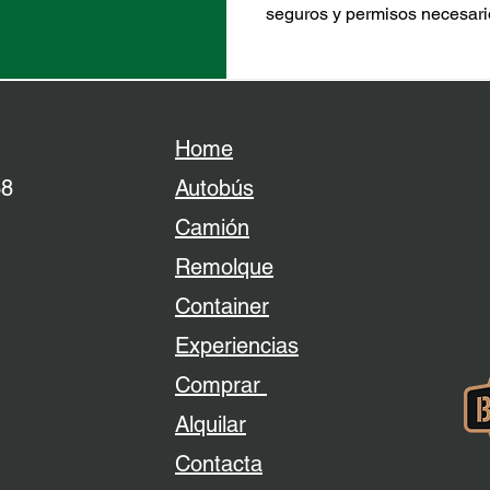
seguros y permisos necesari
normativa de hostelería y ve
emprendedores que quieren i
gastronómico móvil.
Home
38
Autobús
Camión
Remolque
Container
Experiencias
Comprar
Alquilar
Contacta