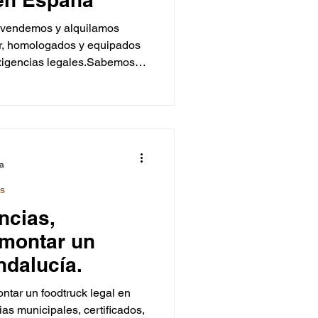
exigencias legales.Sabemos
e lanzan a este negocio
 foodtruck como autónomo en
del artículo Por qué
 es una buena opción
ta como autónomo Licencias y
ra
ks
ncias,
 montar un
ndalucía.
ntar un foodtruck legal en
ias municipales, certificados,