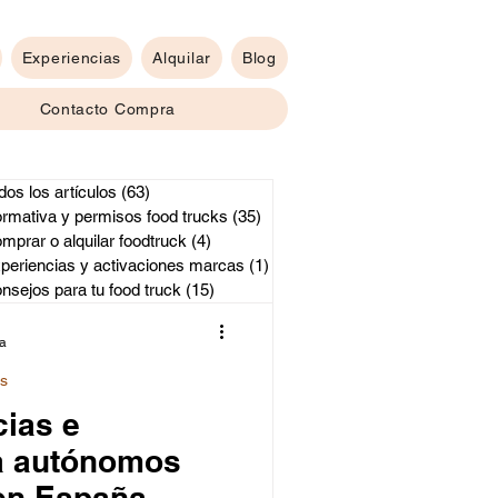
Experiencias
Alquilar
Blog
Contacto Compra
dos los artículos
(63)
63 entradas
rmativa y permisos food trucks
(35)
35 entradas
 y activaciones marcas
mprar o alquilar foodtruck
(4)
4 entradas
periencias y activaciones marcas
(1)
1 entrada
nsejos para tu food truck
(15)
15 entradas
ra
ks
cias e
a autónomos
 en España