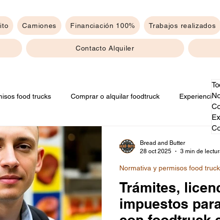
ito
Camiones
Financiación 100%
Trabajos realizados
Contacto Alquiler
To
No
isos food trucks
Comprar o alquilar foodtruck
Experiencias
Co
Ex
Co
Bread and Butter
28 oct 2025
3 min de lectu
Normativa y permisos food truc
Trámites, licen
impuestos par
con foodtruck