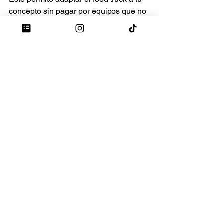
concepto sin pagar por equipos que no 
necesitas.
9.Por qué alquilar un 
food truck ya equipado
Alquilar un food truck profesional te 
permite:
Empezar sin una inversión de 
40.000 € a 100.000 €
Probar tu concepto antes de 
comprar
Trabajar legalmente desde el 
primer día
Evitar errores técnicos y sanciones
Centrarte en vender, no en 
resolver problemas