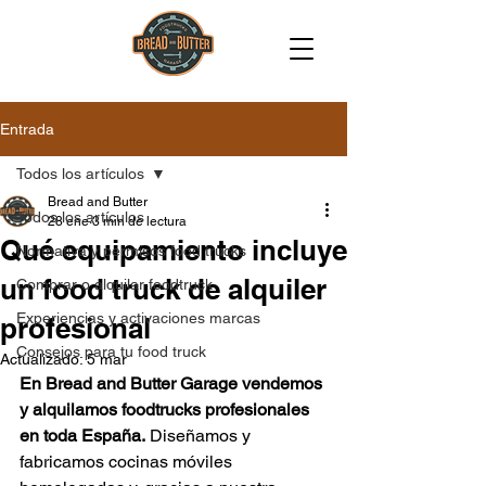
Entrada
Todos los artículos
Bread and Butter
Todos los artículos
28 ene
3 min de lectura
Qué equipamiento incluye
Normativa y permisos food trucks
un food truck de alquiler
Comprar o alquilar foodtruck
Experiencias y activaciones marcas
profesional
Consejos para tu food truck
Actualizado:
5 mar
En Bread and Butter Garage vendemos 
y alquilamos foodtrucks profesionales 
en toda España.
 Diseñamos y 
fabricamos cocinas móviles 