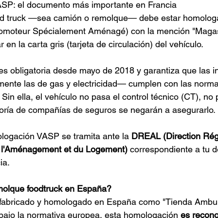
SP: el documento más importante en Francia
ood truck —sea camión o remolque— debe estar homolo
omoteur Spécialement Aménagé) con la mención "Magasi
en la carta gris (tarjeta de circulación) del vehículo.
s obligatoria desde mayo de 2018 y garantiza que las in
ente las de gas y electricidad— cumplen con las norma
 Sin ella, el vehículo no pasa el control técnico (CT), no 
oría de compañías de seguros se negarán a asegurarlo.
ologación VASP se tramita ante la 
DREAL (Direction Rég
e l'Aménagement et du Logement)
 correspondiente a tu d
ia.
molque foodtruck en España?
á fabricado y homologado en España como "Tienda Ambul
 bajo la normativa europea, esta homologación 
es recono