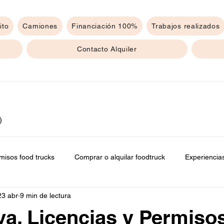
ito
Camiones
Financiación 100%
Trabajos realizados
Contacto Alquiler
35 entradas
adas
)
1 entrada
radas
misos food trucks
Comprar o alquilar foodtruck
Experiencia
23 abr
9 min de lectura
a, Licencias y Permiso