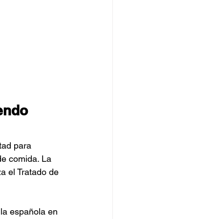
endo 
tad para 
de comida. La 
za el Tratado de 
 la española en 