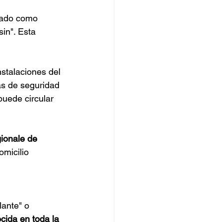
gado como 
n". Esta 
stalaciones del 
s de seguridad 
puede circular 
ionale de 
omicilio 
ante" o 
cida en toda la 