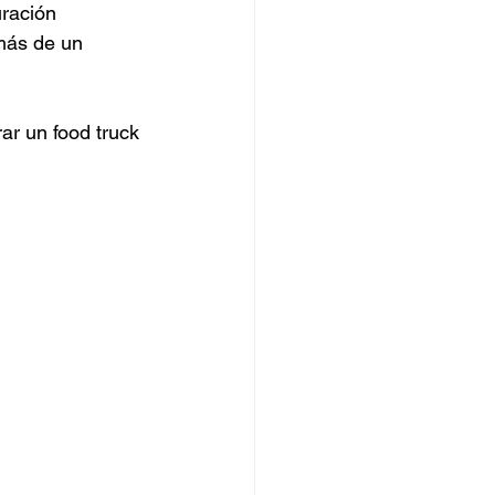
uración 
más de un 
ar un food truck 