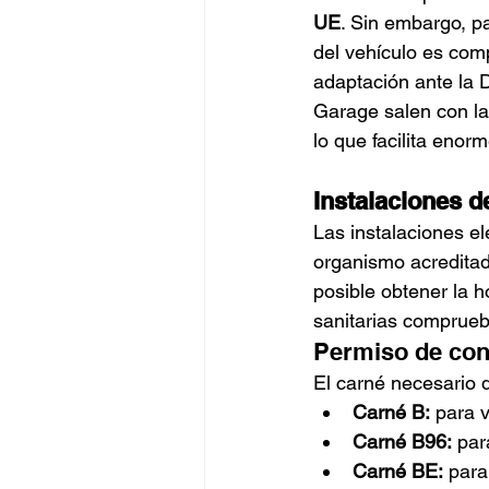
UE
. Sin embargo, pa
del vehículo es comp
adaptación ante la 
Garage salen con las
lo que facilita enor
Instalaciones de
Las instalaciones el
organismo acreditad
posible obtener la 
sanitarias comprue
Permiso de con
El carné necesario 
Carné B:
 para 
Carné B96:
 par
Carné BE:
 para