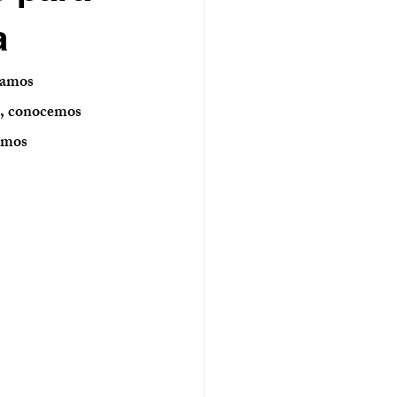
a
lamos 
od, conocemos 
omos 