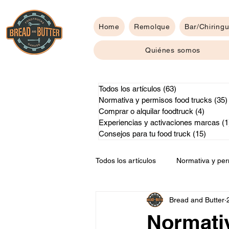
Home
Remolque
Bar/Chiringu
Quiénes somos
Todos los artículos
(63)
63 entradas
Normativa y permisos food trucks
(35)
Comprar o alquilar foodtruck
(4)
4 entr
Experiencias y activaciones marcas
(1
Consejos para tu food truck
(15)
15 ent
Todos los artículos
Normativa y per
Bread and Butter
Consejos para tu food truck
Normativ