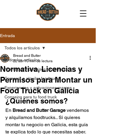
Entrada
Todos los artículos
Bread and Butter
Todos los artículos
22 abr
10 min de lectura
Normativa, Licencias y
Normativa y permisos food trucks
Permisos para Montar un
Comprar o alquilar foodtruck
Experiencias y activaciones marcas
Food Truck en Galicia
Consejos para tu food truck
¿Quiénes somos?
En 
Bread and Butter Garage
 vendemos 
y alquilamos foodtrucks.. Si quieres 
montar tu negocio en Galicia, esta guía 
te explica todo lo que necesitas saber.