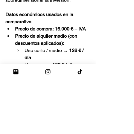
sobredimensionar la inversión.
Datos económicos usados en la 
comparativa
Precio de compra:
16.900 € + IVA
Precio de alquiler medio (con 
descuentos aplicados):
Uso corto / medio → 
126 € / 
día
Uso largo → 
108 € / día
Para no distorsionar la comparación, 
no se incluye el transporte
, ya que es 
un coste que se aplica tanto en alquiler 
como en compra y varía según 
distancia y logística.
Uso del 
Coste 
Coste 
¿Qué 
food 
alquilan
compra
es más 