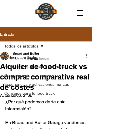
Entrada
Todos los artículos
Bread and Butter
Todos los artículos
28 ene
6 min de lectura
Alquiler de food truck vs
Normativa y permisos food trucks
compra: comparativa real
Comprar o alquilar foodtruck
Experiencias y activaciones marcas
de costes
Consejos para tu food truck
Actualizado:
2 feb
¿Por qué podemos darte esta 
información?
En Bread and Butter Garage vendemos 