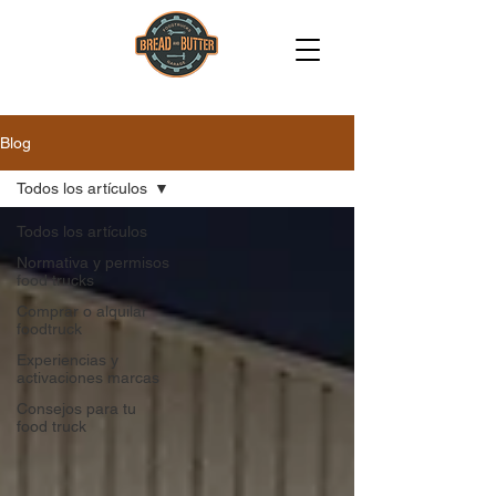
Blog
Todos los artículos
Todos los artículos
Normativa y permisos
food trucks
Comprar o alquilar
foodtruck
Experiencias y
activaciones marcas
Consejos para tu
food truck