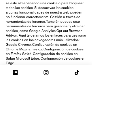
se esté almacenando una cookie o para bloquear
todas las cookies. Si desactivas las cookies,
algunas funcionalidades de nuestra web pueden
no funcionar correctamente. Gestión a través de
herramientas de terceros: También puedes usar
herramientas de terceros para gestionar y eliminar
cookies, como Google Analytics Opt-out Browser
Add-on. Aquí te dejamos los enlaces para gestionar
las cookies en los navegadores más utilizados:
Google Chrome: Configuración de cookies en
Chrome Mozilla Firefox: Configuración de cookies
en Firefox Safari: Configuración de cookies en
Safari Microsoft Edge: Configuración de cookies en
Edge
Cookies de Terceros En nuestra web también
utilizamos cookies de terceros, como Google
Analytics, para ayudarnos a analizar cómo los
usuarios utilizan el sitio web y para proporcionar
anuncios personalizados. Estas cookies están
sujetas a la política de privacidad y cookies de los
servicios de terceros.
Actualización de la Política de Cookies Podemos
actualizar esta política de cookies de vez en
cuando para reflejar cambios en la legislación o en
nuestras prácticas de recopilación de datos.
Cuando realicemos cambios, publicaremos la
nueva versión en esta página y actualizaremos la
fecha de la última revisión. Última actualización: